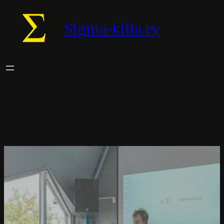
Sigma-kilta ry
Säännöt