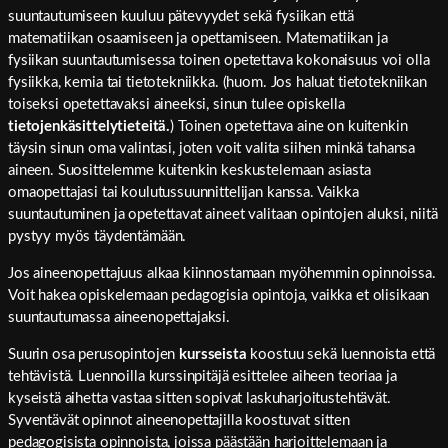
suuntautumiseen kuuluu pätevyydet sekä fysiikan että
matematiikan osaamiseen ja opettamiseen. Matematiikan ja
fysiikan suuntautumisessa toinen opetettava kokonaisuus voi olla
fysiikka, kemia tai tietotekniikka. (huom. Jos haluat tietotekniikan
toiseksi opetettavaksi aineeksi, sinun tulee opiskella
tietojenkäsittelytieteitä.
) Toinen opetettava aine on kuitenkin
täysin sinun oma valintasi, joten voit valita siihen minkä tahansa
aineen. Suosittelemme kuitenkin keskustelemaan asiasta
omaopettajasi tai koulutussuunnittelijan kanssa. Vaikka
suuntautuminen ja opetettavat aineet valitaan opintojen aluksi, niitä
pystyy myös täydentämään.
Jos aineenopettajuus alkaa kiinnostamaan myöhemmin opinnoissa.
Voit hakea opiskelemaan pedagogisia opintoja, vaikka et olisikaan
suuntautumassa aineenopettajaksi.
Suurin osa perusopintojen
kursseista
koostuu sekä luennoista että
tehtävistä. Luennoilla kurssinpitäjä esittelee aiheen teoriaa ja
kyseistä aihetta vastaa sitten sopivat laskuharjoitustehtävät.
Syventävät opinnot aineenopettajilla koostuvat sitten
pedagogisista opinnoista, joissa päästään harjoittelemaan ja