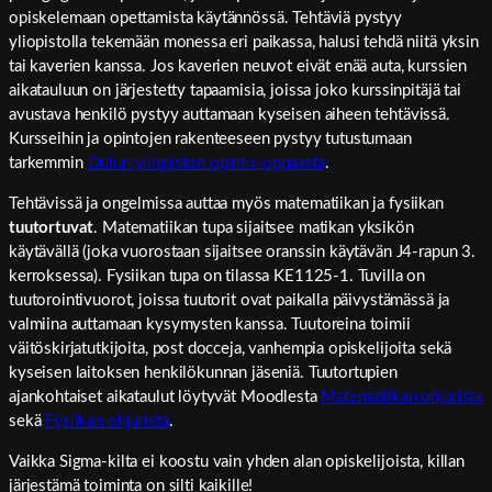
opiskelemaan opettamista käytännössä. Tehtäviä pystyy
yliopistolla tekemään monessa eri paikassa, halusi tehdä niitä yksin
tai kaverien kanssa. Jos kaverien neuvot eivät enää auta, kurssien
aikatauluun on järjestetty tapaamisia, joissa joko kurssinpitäjä tai
avustava henkilö pystyy auttamaan kyseisen aiheen tehtävissä.
Kursseihin ja opintojen rakenteeseen pystyy tutustumaan
tarkemmin
Oulun yliopiston opinto-oppaasta
.
Tehtävissä ja ongelmissa auttaa myös matematiikan ja fysiikan
tuutortuvat
. Matematiikan tupa sijaitsee matikan yksikön
käytävällä (joka vuorostaan sijaitsee oranssin käytävän J4-rapun 3.
kerroksessa). Fysiikan tupa on tilassa KE1125-1. Tuvilla on
tuutorointivuorot, joissa tuutorit ovat paikalla päivystämässä ja
valmiina auttamaan kysymysten kanssa. Tuutoreina toimii
väitöskirjatutkijoita, post docceja, vanhempia opiskelijoita sekä
kyseisen laitoksen henkilökunnan jäseniä. Tuutortupien
ajankohtaiset aikataulut löytyvät Moodlesta
Matematiikan ohjurista
sekä
Fysiikan ohjurista
.
Vaikka Sigma-kilta ei koostu vain yhden alan opiskelijoista, killan
järjestämä toiminta on silti kaikille!