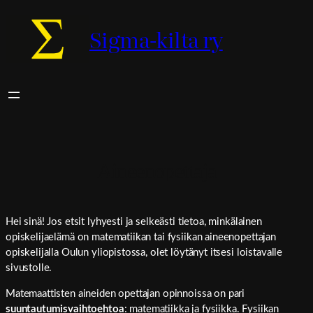
Sigma-kilta ry
Aineenopettaja
Hei sinä! Jos etsit lyhyesti ja selkeästi tietoa, minkälainen
opiskelijaelämä on matematiikan tai fysiikan aineenopettajan
opiskelijalla Oulun yliopistossa, olet löytänyt itsesi loistavalle
sivustolle.
Matemaattisten aineiden opettajan opinnoissa on pari
suuntautumisvaihtoehtoa
: matematiikka ja fysiikka. Fysiikan