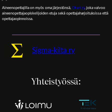
Aineenopettajilla on myös oma järjestönsä,
Ohari ry
, joka valvoo
aineenopettajaopiskelijoiden etuja sekä opettajaharjoituksissa että
opettajaopinnoissa.
Sigma-kilta ry
Yhteistyössä: