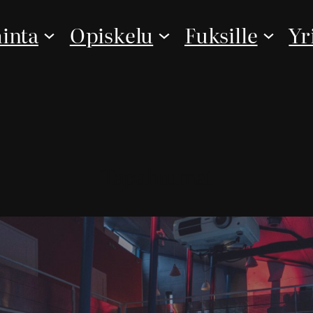
inta
Opiskelu
Fuksille
Yr
Tapahtumat