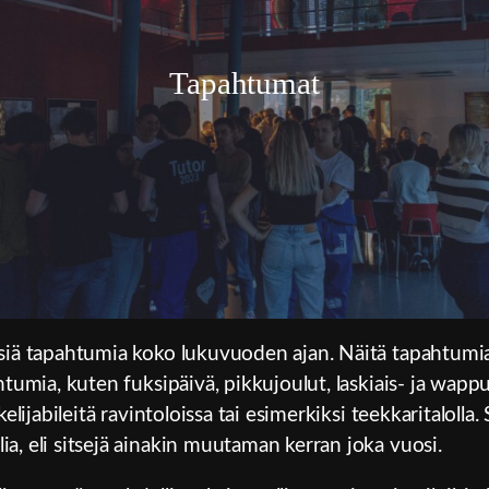
Tapahtumat
äisiä tapahtumia koko lukuvuoden ajan. Näitä tapahtum
ahtumia, kuten fuksipäivä, pikkujoulut, laskiais- ja wap
skelijabileitä ravintoloissa tai esimerkiksi teekkaritaloll
ia, eli sitsejä ainakin muutaman kerran joka vuosi.