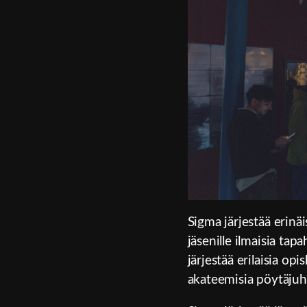
Sigma järjestää erin
jäsenille ilmaisia tap
järjestää erilaisia opi
akateemisia pöytäjuhl