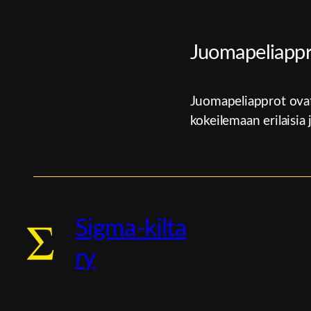
Juomapeliappr
Juomapeliapprot ovat
kokeilemaan erilaisia
Sigma-kilta
ry