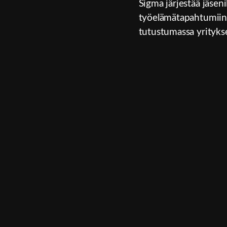
Sigma järjestää jäseni
työelämätapahtumiin. M
tutustumassa yrityks