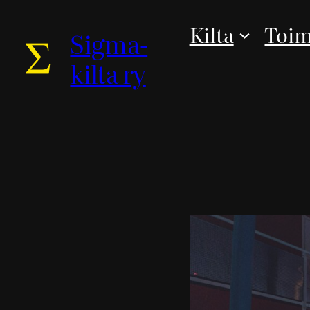
Kilta
Toim
Sigma-
kilta ry