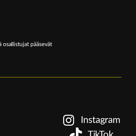
sallistujat pääsevät
Instagram
TikTok