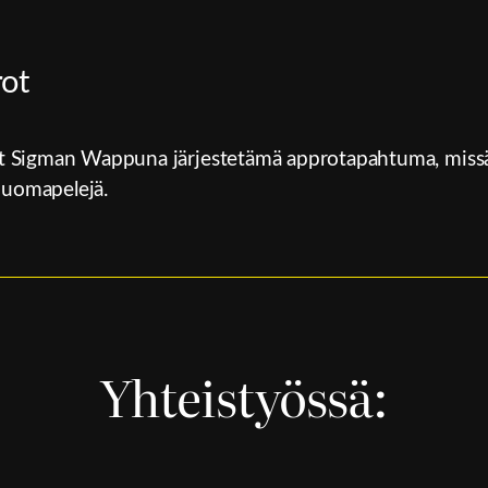
ot
 Sigman Wappuna järjestetämä approtapahtuma, missä o
 juomapelejä.
Yhteistyössä: